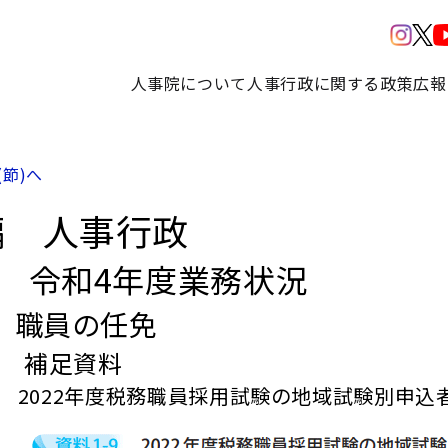
人事院について
人事行政に関する政策
広報
(節)へ
編 人事行政
部 令和4年度業務状況
 職員の任免
章 補足資料
9 2022年度税務職員採用試験の地域試験別申込