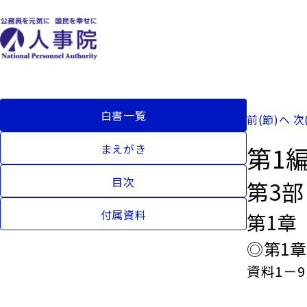
白書一覧
前(節)へ
次
第1
まえがき
目次
第3
付属資料
第1章
◎第1
資料1－