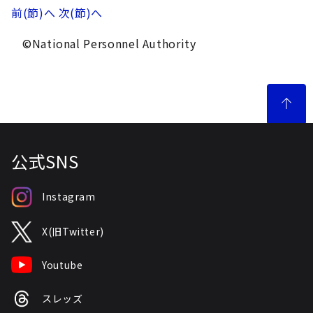
前(節)へ
次(節)へ
©National Personnel Authority
公式SNS
Instagram
X(旧Twitter)
Youtube
スレッズ