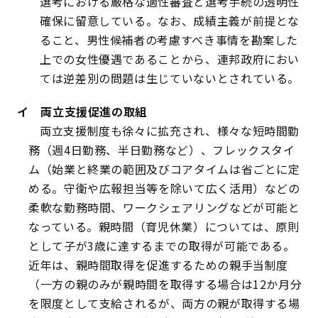
選考における厳格な適性審査と選考手続の透明性
確保に留意している。なお、成績主義が前提とな
ること、男性候補者の考慮すべき事情を勘案した
上での女性優遇であることから、連邦政府におい
ては逆差別の問題は生じていないとされている。
イ 両立支援促進の取組
両立支援制度も徐々に拡充され、様々な短時間勤
務（週4日勤務、半日勤務など）、フレックスタイ
ム（始業と終業の範囲及びコアタイムは省ごとに定
める。守衛や広報担当等を除いて広く活用）などの
柔軟な勤務時間、ワークシェアリングなどが可能と
なっている。親時間（育児休業）については、原則
として子が3歳に達するまでの取得が可能である。
近年は、親時間取得を促進するための親手当制度
（一方の親のみが親時間を取得する場合は12か月分
を限度として支給されるが、両方の親が取得する場