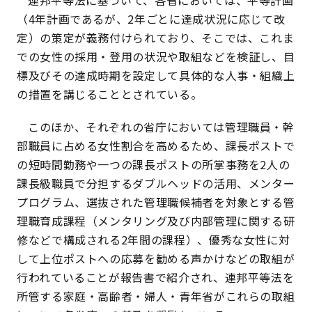
連邦平等法に基づいて、各省においては、平等計画
（4年計画であるが、2年ごとに達成状況に応じて改
定）の策定が義務付けられており、そこでは、これま
での女性の採用・登用の状況や取組などを検証し、目
標及びその達成時期を設定して具体的な人事・組織上
の措置を講じることとされている。
このほか、それぞれの省庁においては管理職員・幹
部職員に占める女性割合を高めるため、課長ポストで
の短時間勤務や一つの課長ポストの所掌事務を2人の
課長級職員で分担するダブルヘッドの活用、メンター
プログラム、選抜された管理職候補者を対象とする管
理職育成課程（メンタリング及び内部管理に関する研
修などで構成される2年間の課程）、優秀な女性に対
して上位ポストへの応募を勧める声かけなどの取組が
行われていることが報告書で紹介され、連邦平等法を
所管する家庭・高齢者・婦人・青年省がこれらの取組