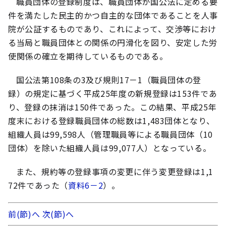
職員団体の登録制度は、職員団体が国公法に定める要
件を満たした民主的かつ自主的な団体であることを人事
院が公証するものであり、これによって、交渉等におけ
る当局と職員団体との関係の円滑化を図り、安定した労
使関係の確立を期待しているものである。
国公法第108条の3及び規則17－1（職員団体の登
録）の規定に基づく平成25年度の新規登録は153件であ
り、登録の抹消は150件であった。この結果、平成25年
度末における登録職員団体の総数は1,483団体となり、
組織人員は99,598人（管理職員等による職員団体（10
団体）を除いた組織人員は99,077人）となっている。
また、規約等の登録事項の変更に伴う変更登録は1,1
72件であった（
資料6－2
）。
前(節)へ
次(節)へ