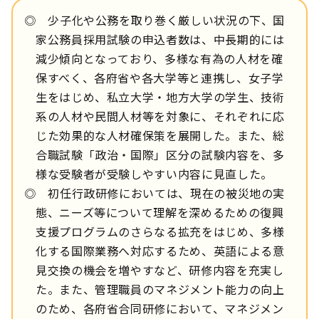
◎ 少子化や公務を取り巻く厳しい状況の下、国
家公務員採用試験の申込者数は、中長期的には
減少傾向となっており、多様な有為の人材を確
保すべく、各府省や各大学等と連携し、女子学
生をはじめ、私立大学・地方大学の学生、技術
系の人材や民間人材等を対象に、それぞれに応
じた効果的な人材確保策を展開した。また、総
合職試験「政治・国際」区分の試験内容を、多
様な受験者が受験しやすい内容に見直した。
◎ 初任行政研修においては、現在の被災地の実
態、ニーズ等について理解を深めるための復興
支援プログラムのさらなる拡充をはじめ、多様
化する国際業務へ対応するため、英語による意
見交換の機会を増やすなど、研修内容を充実し
た。また、管理職員のマネジメント能力の向上
のため、各府省合同研修において、マネジメン