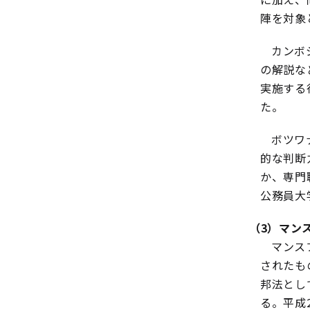
陣を対象
カンボ
の解説な
実施する
た。
ボツワ
的な判断
か、専門
公務員大
（3）マン
マンス
されたも
邦法とし
る。平成