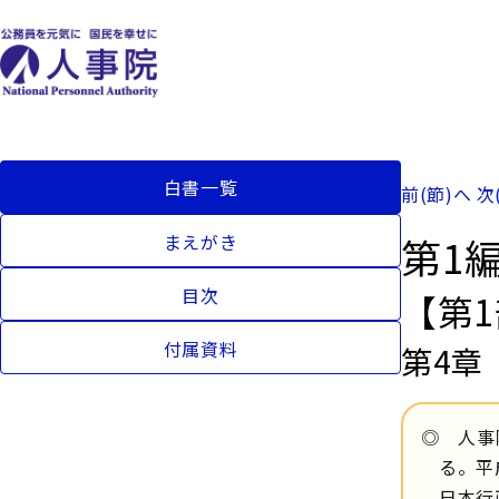
白書一覧
前(節)へ
次
第1
まえがき
目次
【第
付属資料
第4章
◎ 人事
る。平
日本行