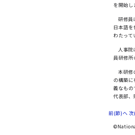
を開始し
研修員
日本語を
わたって
人事院
員研修所
本研修
の構築に
義なもの
代表部、
前(節)へ
次
©Nationa