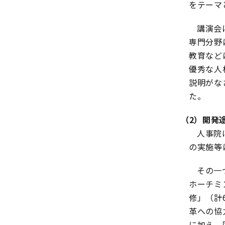
をテーマ
講演会
専門分野
教育など
優秀な人
説明がな
た。
（2）開発
人事院
の実施等
その一
ホーチミ
修」（計
革への協
に加え、