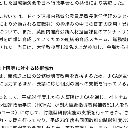
とした国際講演会を日本行政学会との共催により実施した。
においては、ドイツ連邦内務省公務員局局長常任代理のミヒ
により分類される官職群）の枠組みの中での官吏の採用・異
について、また、英国内閣府公務人材担当課長のアンナ・サ
材を幹部に育成していくための組織的育成スキーム、職務機
された。当日は、大学教授等120名以上が参加し、会場か
途上国等に対する技術協力
は、開発途上国の公務員制度改善を支援するため、JICAが
に協力するほか、要請に応じ個別の国への支援を行っている
つとして、平成24年度末から人事院はJICAを通じ、ベト
ン国家政治学院（HCMA）が副大臣級指導者候補者511人
6コース）に対して、討議型研修実施の支援を行ってきた。さ
力・支援を行っており、平成28年度も同国政府の試験制度
同国に専門家を派遣しセミナー等を実施した。また、HCMA