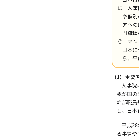
◎ 人事
や個別
アへの
門職種
◎ マン
日本に
ら、平
（1）主要
人事院
我が国の
幹部職員
し、日本
平成2
る事情や