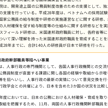
院は、開発途上国の公務員制度改善のための支援として、独立
の支援を行っている。平成28年度は、ベトナムへの採用試
国家公務員の給与制度や研修の実施運営などに関する研修、
の人材確保を促す給与制度等の仕組みに関する研修などを実
スフィールド研修は、米国連邦政府職員に対し、各府省等に
ついて深い理解を持った米国連邦政府職員を育成することを
成28年までに、合計140人の研修員が日本で研修を行った。
国政府幹部職員等招へい事業
は、人事行政の専門機関として、各国人事行政機関との交流
公務員制度が直面する課題に関し各国の経験や取組から示唆
等を招へいし、人事行政の最新の実情について意見交換を行
行政学会との共催により、日本を含めた3か国の状況を比較
8年度においては、日本の公務における人材確保・育成を取
取組を把握するため、11月、両国の人事行政機関幹部職員