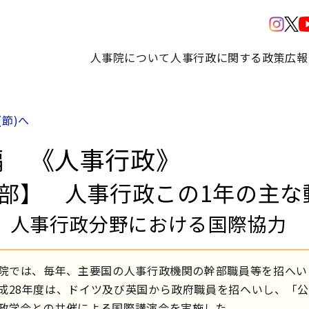
人事院について
人事行政に関する政策
広報
(節)へ
編 《人事行政》
1部】 人事行政この1年の主な
 人事行政分野における国際協力
院では、毎年、主要国の人事行政機関の幹部職員等を招へい
成28年度は、ドイツ及び英国から政府職員を招へいし、「
政学会との共催による国際講演会を実施した。