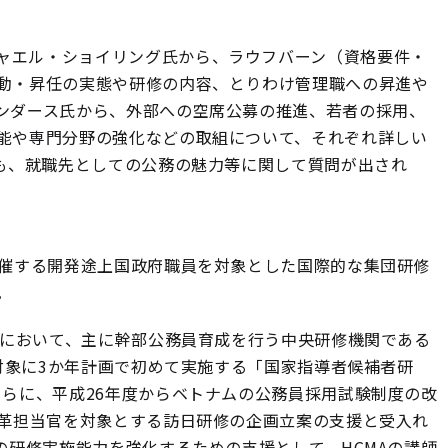
ャエル・ショイリング氏から、ラウフバーン（資格要件・
動・昇任の実態や研修の内容、とりわけ管理職への昇進や
ンダース氏から、外部への空席公募の推進、若者の採用、
能や専門分野の強化などの取組について、それぞれ詳しい
らも、就職先としての公務の魅力等に関して質問が出され
主催する開発途上国政府職員を対象とした国際的な集団研修
。
ナムにおいて、主に幹部公務員育成を行う中央研修機関である
を対象に3か年計画で初めて実施する「国家指導者候補者研
らに、平成26年度からベトナムの公務員採用試験制度の改
改革担当官を対象とする訪日研修の企画立案の支援と受入れ
の研修実施能力を強化するための支援として、HCMAの講師