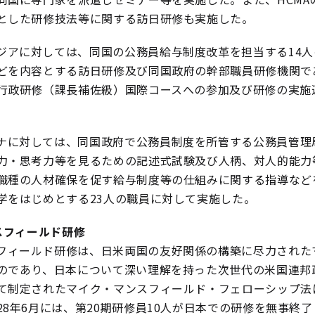
とした研修技法等に関する訪日研修も実施した。
ジアに対しては、同国の公務員給与制度改革を担当する14
どを内容とする訪日研修及び同国政府の幹部職員研修機関で
行政研修（課長補佐級）国際コースへの参加及び研修の実施
ナに対しては、同国政府で公務員制度を所管する公務員管理
力・思考力等を見るための記述式試験及び人柄、対人的能力
職種の人材確保を促す給与制度等の仕組みに関する指導など
学をはじめとする23人の職員に対して実施した。
スフィールド研修
フィールド研修は、日米両国の友好関係の構築に尽力された
のであり、日本について深い理解を持った次世代の米国連邦
て制定されたマイク・マンスフィールド・フェローシップ法
28年6月には、第20期研修員10人が日本での研修を無事終了