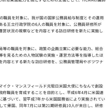
人の職員を対象に、我が国の国家公務員給与制度とその運用
ある王立行政学院の6人の職員を対象に、公務員研修所が
運営状況の視察などを内容とする訪日研修を新たに実施し
局等の職員を対象に、政策の企画立案に必要な能力、総合
等を見るための人物試験の実施・運営方法等を指導したほ
を内容とする新たな訪日研修を、公務員管理局やボツワナ
マイク・マンスフィールド元駐日米国大使にちなんで創設
政府職員を育成することを目的とし、平成6年4月に米国連
に基づいて、翌平成7年から米国国務省により実施されてい
して帰国、同年7月には第21期研修員10人が来日し、研修