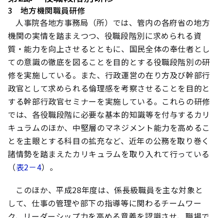
3 地方機関職員研修
人事院各地方事務局（所）では、管内の各府省の地方
機関の実情を踏まえつつ、役職段階別に求められる資
質・能力を向上させるとともに、国民全体の奉仕者とし
ての意識の徹底を図ることを目的とする役職段階別の研
修を実施している。また、行政運営の在り方及び幹部行
政官として求められる倫理感を考察させることを目的と
する幹部行政官セミナーを実施している。これらの研修
では、各役職段階に必要な基本的知識等を付与するカリ
キュラムのほか、中堅層のマネジメント能力を高めるこ
とを主眼とする科目の拡充など、近年の公務を取り巻く
諸情勢を踏まえたカリキュラムを取り入れて行っている
（
表2－4
）。
このほか、平成28年度は、係長級職員を主な対象と
して、仕事の管理や部下の指導等に関わるチームワー
ク、リーダーシップ力を高める意義を認識させ、職場で