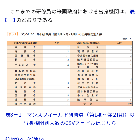
これまでの研修員の米国政府における出身機関は、
表
8－1
のとおりである。
表8－1 マンスフィールド研修員（第1期～第21期）の
出身機関別人数のCSVファイルはこちら
前(節)へ
次(節)へ