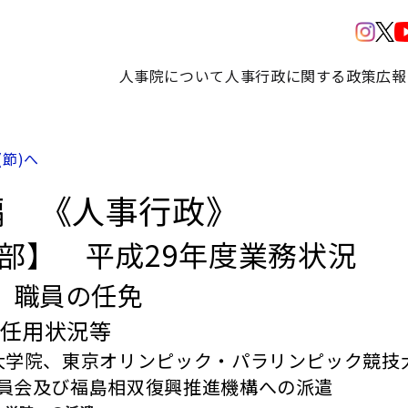
人事院について
人事行政に関する政策
広報
(節)へ
編 《人事行政》
3部】 平成29年度業務状況
 職員の任免
 任用状況等
大学院、東京オリンピック・パラリンピック競技
員会及び福島相双復興推進機構への派遣