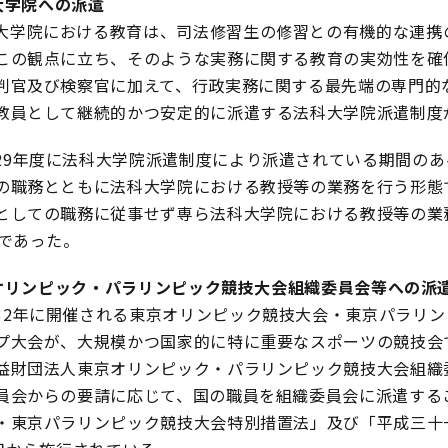
大学院への派遣
大学院における教育は、司法修習生の修習との有機的な連携
この観点に立ち、そのような実務に関する教育の実効性を確保
判官及び検察官に加えて、行政実務に関する最先端の専門的
教員として継続的かつ安定的に派遣する法科大学院派遣制度
29年度に法科大学院派遣制度により派遣されている期間のあ
の職務とともに法科大学院における教授等の業務を行う形態
としての職務に従事せず専ら法科大学院における教授等の業
）であった。
オリンピック・パラリンピック競技大会組織委員会等への派
32年に開催される東京オリンピック競技大会・東京パラリン
プ大会が、大規模かつ国家的に特に重要なスポーツの競技会
益財団法人東京オリンピック・パラリンピック競技大会組織
員会からの要請に応じて、国の職員を組織委員会に派遣する
・東京パラリンピック競技大会特別措置法」及び「平成三十