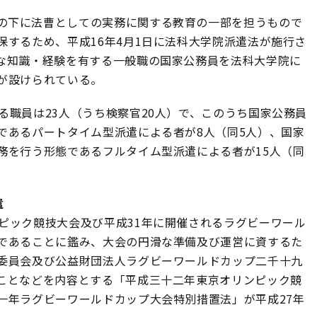
の下に法曹としての実務に関する教育の一部を担うもので
するため、平成16年4月1日に法科大学院派遣法が施行さ
な知識・経験を有する一般職の国家公務員を法科大学院に
が設けられている。
る職員は23人（うち検察官20人）で、このうち国家公務員
であるパートタイム型派遣による者が8人（同5人）、国家
務を行う形態であるフルタイム型派遣による者が15人（同
遣
ピック競技大会及び平成31年に開催されるラグビーワール
であることに鑑み、大会の円滑な準備及び運営に資するた
委員会及び公益財団法人ラグビーワールドカップ二千十九
ことなどを内容とする「平成三十二年東京オリンピック競
一年ラグビーワールドカップ大会特別措置法」が平成27年