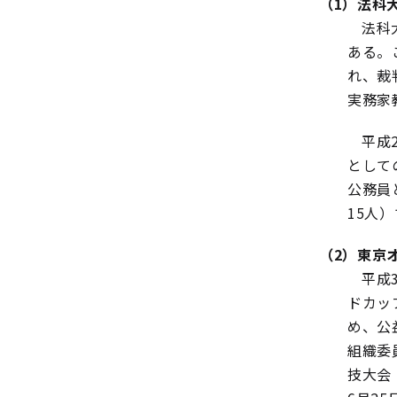
（1）法科
法科
ある。
れ、裁
実務家
平成
として
公務員
15人
（2）東京
平成
ドカッ
め、公
組織委
技大会