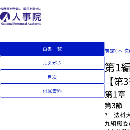
白書一覧
前(節)へ
次
第1
まえがき
目次
【第
付属資料
第1章
第3節
7 法科
九組織委