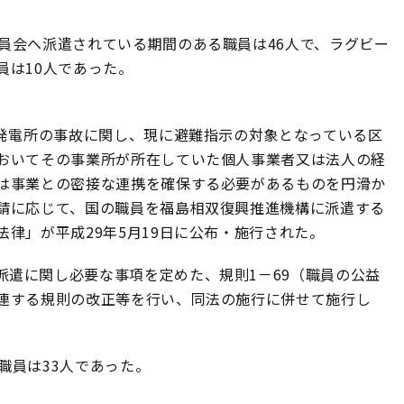
員会へ派遣されている期間のある職員は46人で、ラグビー
員は10人であった。
力発電所の事故に関し、現に避難指示の対象となっている区
おいてその事業所が所在していた個人事業者又は法人の経
は事業との密接な連携を確保する必要があるものを円滑か
請に応じて、国の職員を福島相双復興推進機構に派遣する
律」が平成29年5月19日に公布・施行された。
遣に関し必要な事項を定めた、規則1－69（職員の公益
連する規則の改正等を行い、同法の施行に併せて施行し
職員は33人であった。