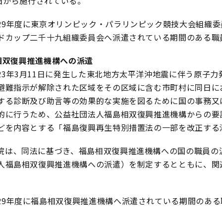
5日から施行されている。
29年度に東京オリンピック・パラリンピック競技大会組織委
ドカップ二千十九組織委員会へ派遣されている期間のある職
相双復興推進機構への派遣
23年3月11日に発生した東北地方太平洋沖地震に伴う原子
避難指示が解除された区域をその区域に含む市町村に同日に
する診断及び助言等の効果的な実施を図るために国の事務又
的に行うため、公益社団法人福島相双復興推進機構からの要
どを内容とする「福島復興再生特別措置法の一部を改正する法
院は、同法に基づき、福島相双復興推進機構への国の職員の派
人福島相双復興推進機構への派遣）を制定するとともに、関
29年度に福島相双復興推進機構へ派遣されている期間のある