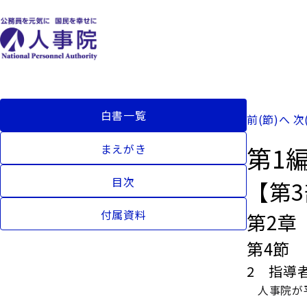
白書一覧
前(節)へ
次
第1
まえがき
目次
【第
付属資料
第2章
第4節
2 指導
人事院が