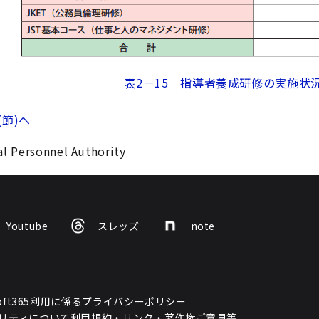
表2－15 指導者養成研修の実施状
(節)へ
l Personnel Authority
Youtube
スレッズ
note
osoft365利用に係るプライバシーポリシー
リティについて
利用規約・リンク・著作権
ご意見等