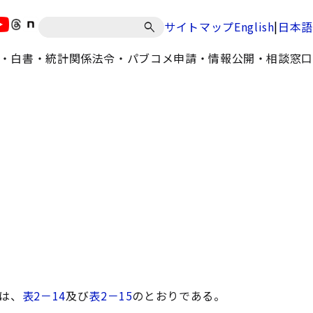
|
サイトマップ
English
日本語
・白書・統計
関係法令・パブコメ
申請・情報公開・相談窓口
は、
表2－14
及び
表2－15
のとおりである。