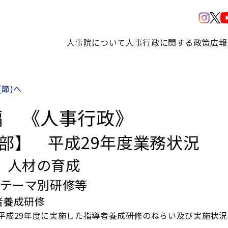
人事院について
人事行政に関する政策
広報
(節)へ
編 《人事行政》
3部】 平成29年度業務状況
 人材の育成
 テーマ別研修等
者養成研修
平成29年度に実施した指導者養成研修のねらい及び実施状況