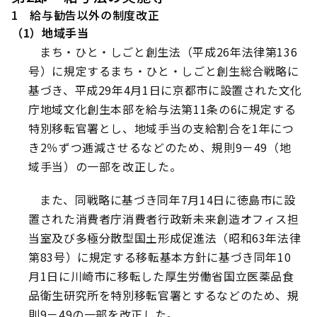
1 給与勧告以外の制度改正
（1）地域手当
まち・ひと・しごと創生法（平成26年法律第136
号）に規定するまち・ひと・しごと創生総合戦略に
基づき、平成29年4月1日に京都市に設置された文化
庁地域文化創生本部を給与法第11条の6に規定する
特別移転官署とし、地域手当の支給割合を1年につ
き2％ずつ逓減させるなどのため、規則9－49（地
域手当）の一部を改正した。
また、同戦略に基づき同年7月14日に徳島市に設
置された消費者庁消費者行政新未来創造オフィス担
当室及び多極分散型国土形成促進法（昭和63年法律
第83号）に規定する移転基本方針に基づき同年10
月1日に川崎市に移転した厚生労働省国立医薬品食
品衛生研究所を特別移転官署とするなどのため、規
則9－49の一部を改正した。