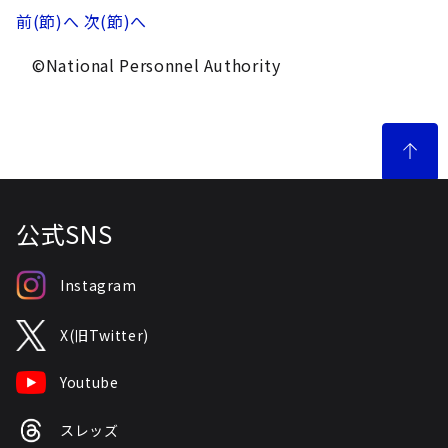
前(節)へ
次(節)へ
©National Personnel Authority
公式SNS
Instagram
X(旧Twitter)
Youtube
スレッズ