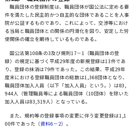
職員団体の登録制度は、職員団体が国公法に定める要
件を満たした民主的かつ自主的な団体であることを人事
院が公証するものであり、これによって、交渉等におけ
る当局と職員団体との関係の円滑化を図り、安定した労
使関係の確立を期待しているものである。
国公法第108条の3及び規則17－1（職員団体の登
録）の規定に基づく平成29年度の新規登録は13件であ
り、登録の抹消は79件であった。この結果、平成29年
度末における登録職員団体の総数は1,368団体となり、
職員団体加入人員（以下「加入人員」という。）は83,
944人（管理職員等による職員団体（10団体）を除いた
加入人員は83,519人）となっている。
また、規約等の登録事項の変更に伴う変更登録は1,1
00件であった（
資料6－2
）。