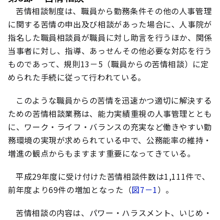
苦情相談制度は、職員から勤務条件その他の人事管理
に関する苦情の申出及び相談があった場合に、人事院が
指名した職員相談員が職員に対し助言を行うほか、関係
当事者に対し、指導、あっせんその他必要な対応を行う
ものであって、規則13－5（職員からの苦情相談）に定
められた手続に従って行われている。
このような職員からの苦情を迅速かつ適切に解決する
ための苦情相談業務は、能力実績重視の人事管理ととも
に、ワーク・ライフ・バランスの充実など働きやすい勤
務環境の実現が求められている中で、公務能率の維持・
増進の観点からもますます重要になってきている。
平成29年度に受け付けた苦情相談件数は1,111件で、
前年度より69件の増加となった（
図7－1
）。
苦情相談の内容は、パワー・ハラスメント、いじめ・