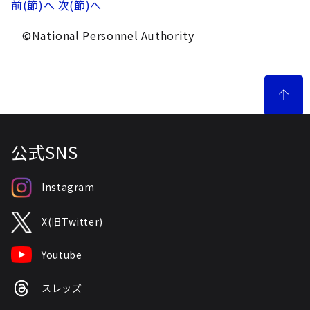
前(節)へ
次(節)へ
©National Personnel Authority
公式SNS
Instagram
X(旧Twitter)
Youtube
スレッズ