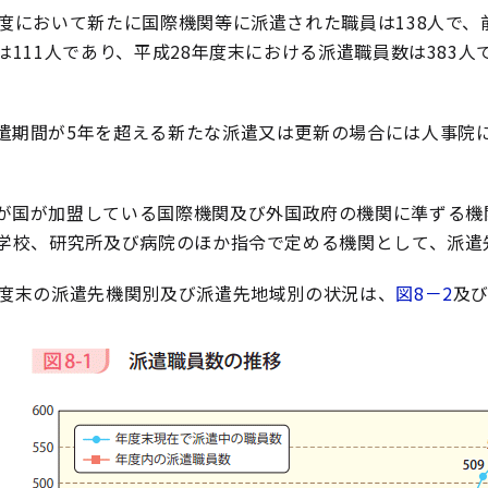
年度において新たに国際機関等に派遣された職員は138人で、
は111人であり、平成28年度末における派遣職員数は383
遣期間が5年を超える新たな派遣又は更新の場合には人事院に
が国が加盟している国際機関及び外国政府の機関に準ずる機
学校、研究所及び病院のほか指令で定める機関として、派遣
年度末の派遣先機関別及び派遣先地域別の状況は、
図8－2
及