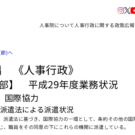
人事院について
人事行政に関する政策
広報
(節)へ
編 《人事行政》
3部】 平成29年度業務状況
 国際協力
 派遣法による派遣状況
、派遣法に基づき、国際協力の一環として、条約その他の国
じ、職員をその同意の下にこれらの機関に派遣している。