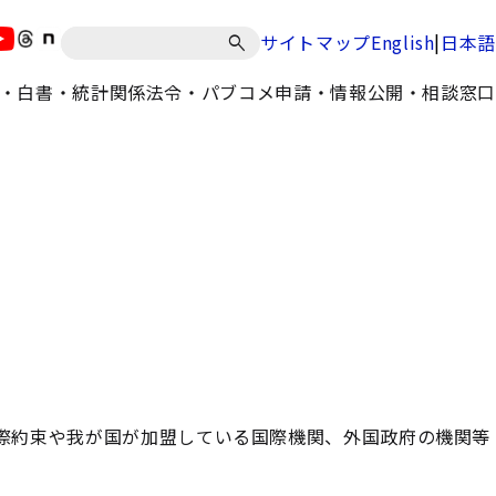
|
サイトマップ
English
日本語
・白書・統計
関係法令・パブコメ
申請・情報公開・相談窓口
際約束や我が国が加盟している国際機関、外国政府の機関等