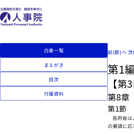
白書一覧
前(節)へ
次
第1
まえがき
目次
【第
付属資料
第8章
第1節
各府省は
の要請に応