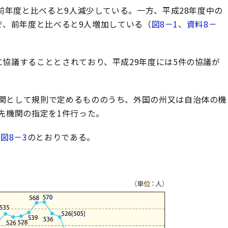
前年度と比べると9人減少している。一方、平成28年度中の
人で、前年度と比べると9人増加している（
図8－1
、
資料8－
協議することとされており、平成29年度には5件の協議が
関として規則で定めるもののうち、外国の州又は自治体の機
先機関の指定を1件行った。
び
図8－3
のとおりである。