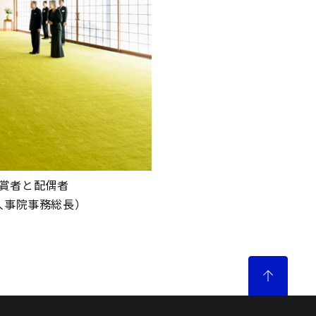
賞者と配偶者
人事院事務総長）