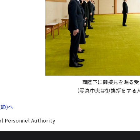
両陛下に御接見を賜る受
（写真中央は御挨拶をする
(節)へ
l Personnel Authority