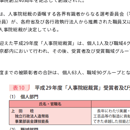
人事院創立40周年を記念して創設された。
は、人事院総裁の委嘱する各界有識者からなる選考委員会（
委員）が、各府省及び各行政執行法人から推薦された職員又
人事院総裁が決定している。
を迎えた平成29年度「人事院総裁賞」は、個人1人及び職域4
東京都内において行われ、その後、受賞者及び受賞職域グル
年度までの被顕彰者の合計は、個人63人、職域90グループと