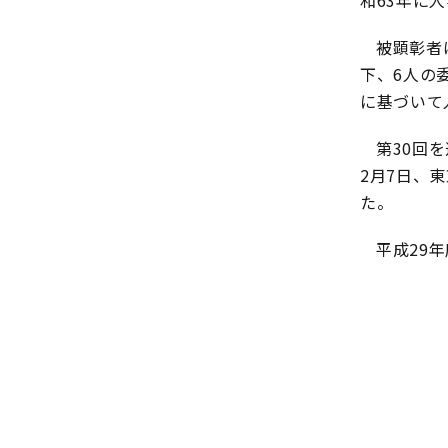
和63年に
被顕彰者
下、6人の
に基づいて
第30回
2月7日、
た。
平成29