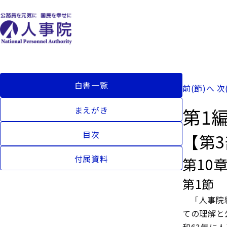
白書一覧
前(節)へ
次
第1
まえがき
目次
【第
付属資料
第10
第1節
「人事院
ての理解と