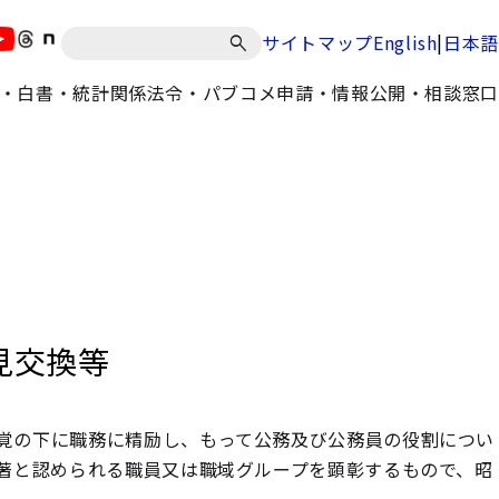
|
サイトマップ
English
日本語
・白書・統計
関係法令・パブコメ
申請・情報公開・相談窓口
見交換等
覚の下に職務に精励し、もって公務及び公務員の役割につい
著と認められる職員又は職域グループを顕彰するもので、昭