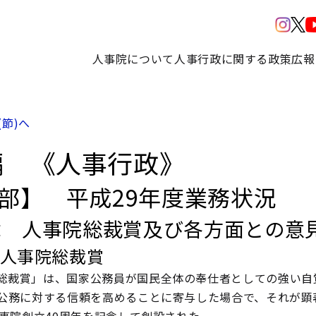
人事院について
人事行政に関する政策
広報
(節)へ
編 《人事行政》
3部】 平成29年度業務状況
章 人事院総裁賞及び各方面との意
 人事院総裁賞
総裁賞」は、国家公務員が国民全体の奉仕者としての強い自
公務に対する信頼を高めることに寄与した場合で、それが顕