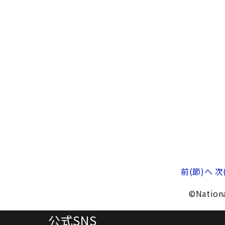
前(節)へ
次
©Nationa
公式SNS