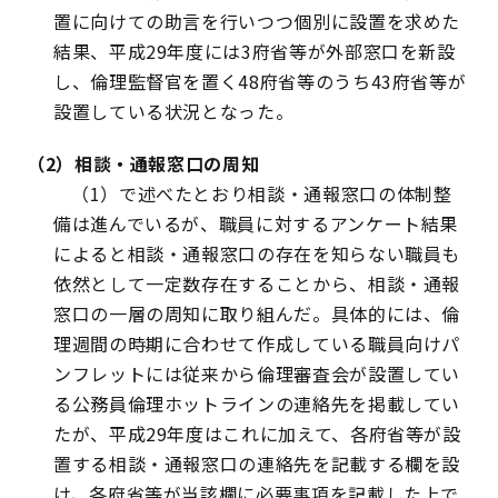
置に向けての助言を行いつつ個別に設置を求めた
結果、平成29年度には3府省等が外部窓口を新設
し、倫理監督官を置く48府省等のうち43府省等が
設置している状況となった。
（2）相談・通報窓口の周知
（1）で述べたとおり相談・通報窓口の体制整
備は進んでいるが、職員に対するアンケート結果
によると相談・通報窓口の存在を知らない職員も
依然として一定数存在することから、相談・通報
窓口の一層の周知に取り組んだ。具体的には、倫
理週間の時期に合わせて作成している職員向けパ
ンフレットには従来から倫理審査会が設置してい
る公務員倫理ホットラインの連絡先を掲載してい
たが、平成29年度はこれに加えて、各府省等が設
置する相談・通報窓口の連絡先を記載する欄を設
け、各府省等が当該欄に必要事項を記載した上で