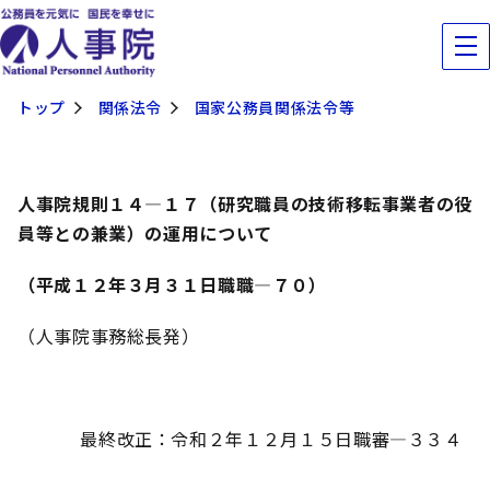
トップ
関係法令
国家公務員関係法令等
人事院規則１４
―
１７（研究職員の技術移転事業者の役
員等との兼業）の運用について
（平成１２年３月３１日職職
―
７０）
（人事院事務総長発）
最終改正：令和２年１２月１５日職審
―３３４