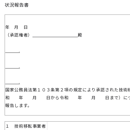
状況報告書
令
年 月 日
（承認権者）
殿
所
.
官
.
氏
.
国家公務員法第１０３条第２項の規定により承認された技術
和 年 月 日から令和 年 月 日まで）につい
報告します。
１ 技術移転事業者