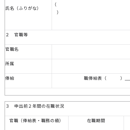
氏名（ふりがな）
）
２ 官職等
官職名
所属
俸給
職俸給表（ ）
３ 申出前２年間の在職状況
官職（俸給表・職務の級）
在職期間