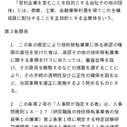
「営利企業を営むことを目的とする会社その他の団
体」とは、商業、工業、金融業等利潤を得てこれを構
成員に配分することを主目的とする企業体をいう。
第３条関係
１ この条の規定により技術移転兼業に係る承認の権
限の委任を受けた者は、承認その他の技術移転兼業
に関する事務を行うに当たっては、審査会等を設
け、その意見を聴取するなどの措置を講ずることに
より、その手続の透明性及び公正性の確保を図るな
ど、当該事務を適正に実施するよう努めるものとす
る。
２ この条第２項の「人事院が指定する者」は、人事
院規則１４
―
１７（研究職員の技術移転事業者の役
員等との兼業）第２条第１項に規定する特定試験研
究機関等（独立行政法人通則法（平成１１年法律第