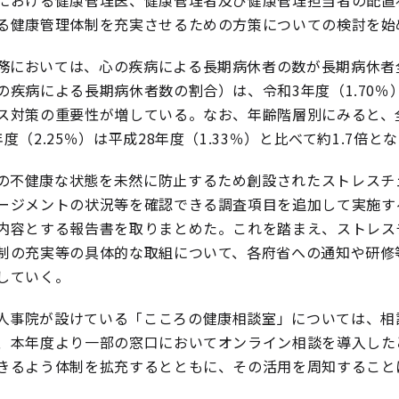
における健康管理医、健康管理者及び健康管理担当者の配置
る健康管理体制を充実させるための方策についての検討を始
務においては、心の疾病による長期病休者の数が長期病休者
の疾病による長期病休者数の割合）は、令和3年度（1.70％）は
ス対策の重要性が増している。なお、年齢階層別にみると、
度（2.25％）は平成28年度（1.33％）と比べて約1.7倍と
の不健康な状態を未然に防止するため創設されたストレスチ
ージメントの状況等を確認できる調査項目を追加して実施す
内容とする報告書を取りまとめた。これを踏まえ、ストレス
制の充実等の具体的な取組について、各府省への通知や研修
していく。
人事院が設けている「こころの健康相談室」については、相
、本年度より一部の窓口においてオンライン相談を導入した
きるよう体制を拡充するとともに、その活用を周知すること