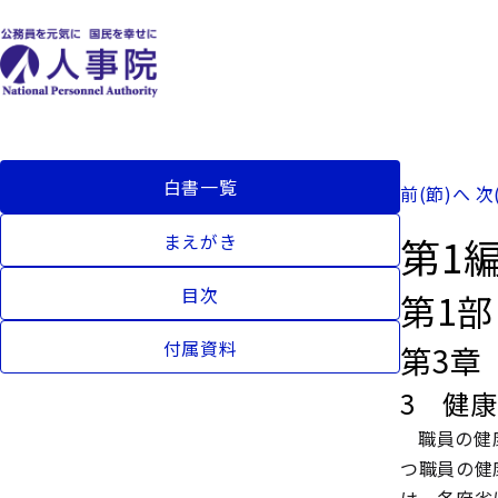
白書一覧
前(節)へ
次
第1
まえがき
目次
第1
付属資料
第3章
3 健
職員の健
つ職員の健