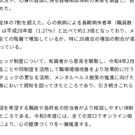
状況や、心身の健康に係る各種相談体制の実態を調査し、各
めた。
全体の7割を超えた。心の疾病による長期病休者率（職員数
平成28年度（1.27％）と比べて約1.3倍となっており、メ
全ての階層で増加しているが、特に20歳台の増加の割合が高
なっている。
ェック制度について、有識者から意見を聴取し、令和4年2月
ることや同制度を活用して職場環境改善をより効果的に行う
チェックの更なる活用、メンタルヘルス施策の推進に向けた
等において周知を図ってきたところであり、引き続きこれら
談を希望する職員や各府省の担当者がより相談しやすい体制
ところである。令和5年度には、全ての窓口でオンライン相
により、心の健康づくりを一層推進する。