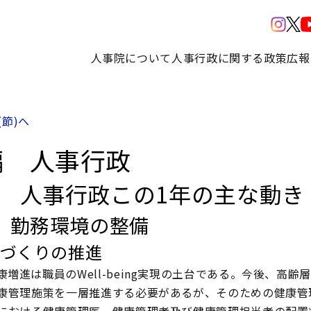
人事院について
人事行政に関する政策
広報
(節)へ
編 人事行政
部 人事行政この1年の主な動き
 勤務環境の整備
康づくりの推進
康増進は職員のWell-being実現の土台である。今後、
康管理施策を一層推進する必要があるが、そのための健康管