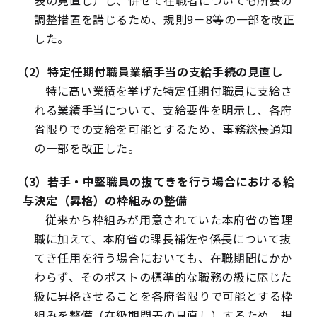
表の見直し）し、併せて在職者についても所要の
調整措置を講じるため、規則9－8等の一部を改正
した。
（2）特定任期付職員業績手当の支給手続の見直し
特に高い業績を挙げた特定任期付職員に支給さ
れる業績手当について、支給要件を明示し、各府
省限りでの支給を可能とするため、事務総長通知
の一部を改正した。
（3）若手・中堅職員の抜てきを行う場合における給
与決定（昇格）の枠組みの整備
従来から枠組みが用意されていた本府省の管理
職に加えて、本府省の課長補佐や係長について抜
てき任用を行う場合においても、在職期間にかか
わらず、そのポストの標準的な職務の級に応じた
級に昇格させることを各府省限りで可能とする枠
組みを整備（在級期間表の見直し）するため、規