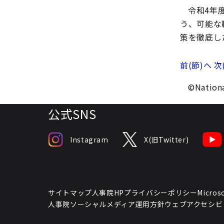
令和4年
う、可能な
策を徹底し
前(節)へ
次
©Nationa
公式SNS
Instagram
X(旧Twitter)
サイトマップ
人事院HPプライバシーポリシー
Micr
人事院ソーシャルメディア運用方針
ウェブアクセシビ