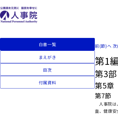
白書一覧
前(節)へ
次
第1
まえがき
目次
第3
付属資料
第5章
第7節
人事院は
査、健康安