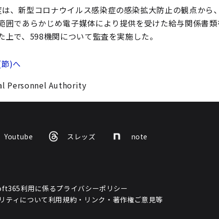
度は、新型コロナウイルス感染症の感染拡大防止の観点から
範囲であらかじめ電子媒体により提供を受けた給与関係書類
た上で、598機関について監査を実施した。
(節)へ
l Personnel Authority
Youtube
スレッズ
note
osoft365利用に係るプライバシーポリシー
リティについて
利用規約・リンク・著作権
ご意見等