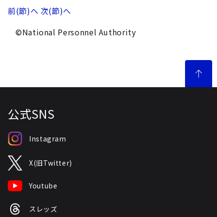
前(節)へ
次(節)へ
©National Personnel Authority
公式SNS
Instagram
X(旧Twitter)
Youtube
スレッズ