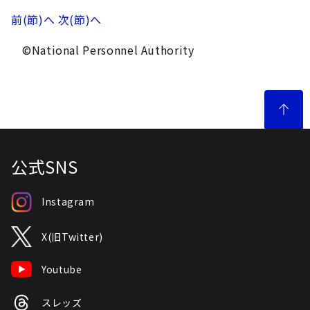
前(節)へ
次(節)へ
©National Personnel Authority
公式SNS
Instagram
X(旧Twitter)
Youtube
スレッズ