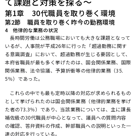
て課題と対策を探る～
第1章 30代職員を取り巻く環境
第2節 職員を取り巻く昨今の勤務環境
4 他律的な業務の状況
長時間労働は公務職場においても大きな課題となって
いるが、人事院が平成26年に行った「超過勤務に関す
る意識調査」において、超過勤務が生じる要因として、
本府省職員が最も多く挙げたのは、国会関係業務、国際
関係業務、法令協議、予算折衝等の他律的業務（35.
5％）であった。
これらの中でも最も定時以降の対応が求められるもの
として挙げられたのは国会関係業務（他律的業務を挙げ
た者の73.3％）であり、当該業務については、主に課長
補佐級の30代職員が中心となって、議員への質問内容
の確認、答弁資料の作成、幹部職員への説明といった一
連の対応を行っている。