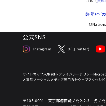
いる（
資料
前(節)へ
次
©Nationa
公式SNS
Instagram
X(旧Twitter)
サイトマップ
人事院HPプライバシーポリシー
Micr
人事院ソーシャルメディア運用方針
ウェブアクセシビ
〒105-0001 東京都港区虎ノ門2-2-3 虎