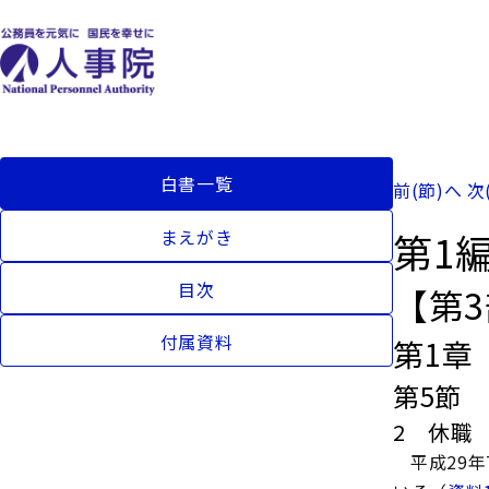
白書一覧
前(節)へ
次
第1
まえがき
目次
【第
付属資料
第1章
第5節
2 休職
平成29