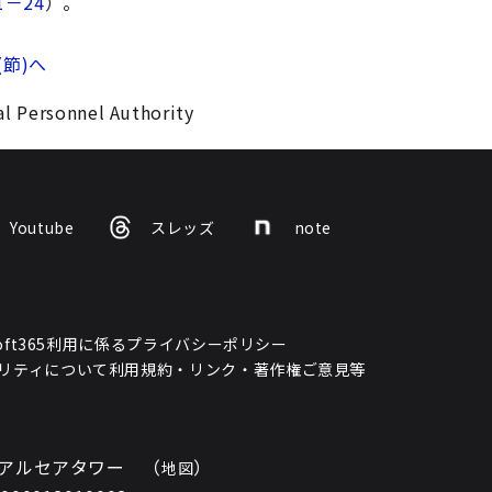
1－24
）。
(節)へ
l Personnel Authority
Youtube
スレッズ
note
osoft365利用に係るプライバシーポリシー
リティについて
利用規約・リンク・著作権
ご意見等
ノ門アルセアタワー （
）
地図