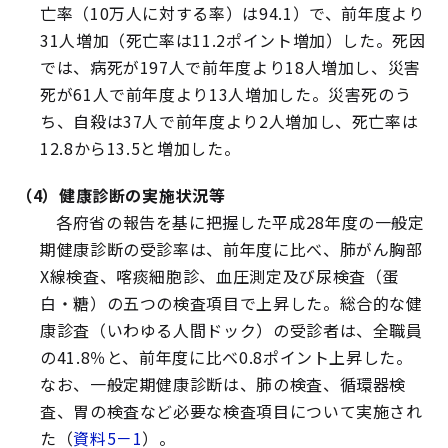
亡率（10万人に対する率）は94.1）で、前年度より
31人増加（死亡率は11.2ポイント増加）した。死因
では、病死が197人で前年度より18人増加し、災害
死が61人で前年度より13人増加した。災害死のう
ち、自殺は37人で前年度より2人増加し、死亡率は
12.8から13.5と増加した。
（4）健康診断の実施状況等
各府省の報告を基に把握した平成28年度の一般定
期健康診断の受診率は、前年度に比べ、肺がん胸部
X線検査、喀痰細胞診、血圧測定及び尿検査（蛋
白・糖）の五つの検査項目で上昇した。総合的な健
康診査（いわゆる人間ドック）の受診者は、全職員
の41.8％と、前年度に比べ0.8ポイント上昇した。
なお、一般定期健康診断は、肺の検査、循環器検
査、胃の検査など必要な検査項目について実施され
た（
資料5－1
）。