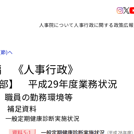
人事院について
人事行政に関する政策
広報
(節)へ
編 《人事行政》
3部】 平成29年度業務状況
 職員の勤務環境等
章 補足資料
1 一般定期健康診断実施状況