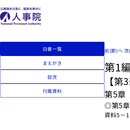
白書一覧
前(節)へ
次
第1
まえがき
目次
【第
付属資料
第5章
◎第5
資料5－