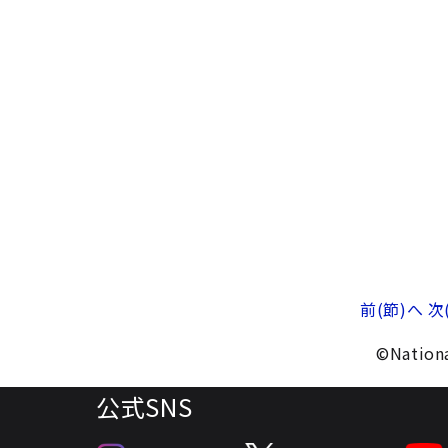
前(節)へ
次
©Nationa
公式SNS