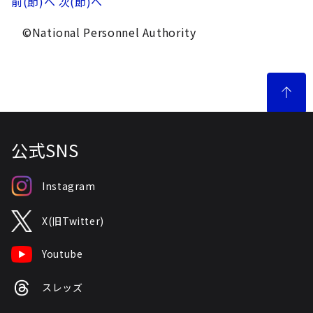
前(節)へ
次(節)へ
©National Personnel Authority
公式SNS
Instagram
X(旧Twitter)
Youtube
スレッズ