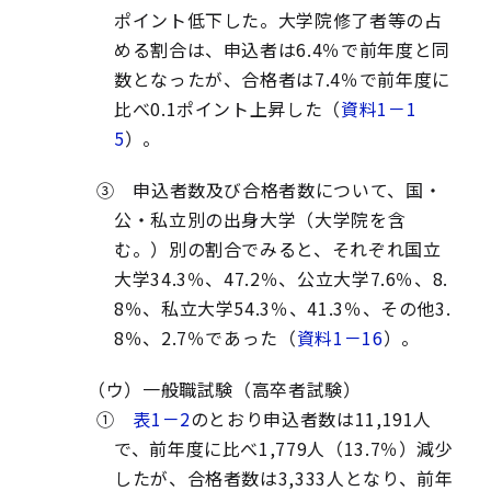
ポイント低下した。大学院修了者等の占
める割合は、申込者は6.4％で前年度と同
数となったが、合格者は7.4％で前年度に
比べ0.1ポイント上昇した（
資料1－1
5
）。
③ 申込者数及び合格者数について、国・
公・私立別の出身大学（大学院を含
む。）別の割合でみると、それぞれ国立
大学34.3％、47.2％、公立大学7.6％、8.
8％、私立大学54.3％、41.3％、その他3.
8％、2.7％であった（
資料1－16
）。
（ウ）一般職試験（高卒者試験）
①
表1－2
のとおり申込者数は11,191人
で、前年度に比べ1,779人（13.7％）減少
したが、合格者数は3,333人となり、前年