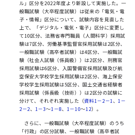
ル」区分を2022年度より新設して実施した。一
般職試験（大卒程度試験）は従来の「電気・電
子・情報」区分について、試験内容を見直した
上で、「デジタル・電気・電子」区分に変更し
て10区分、法務省専門職員（人間科学）採用試
験は7区分、労働基準監督官採用試験は2区分、
一般職試験（高卒者試験）は4区分、一般職試
験（社会人試験（係員級））は2区分、刑務官
採用試験は6区分、入国警備官採用試験及び航
空保安大学校学生採用試験は2区分、海上保安
学校学生採用試験は5区分、国土交通省経験者
採用試験（係長級（技術））は2区分の試験に
分けて、それぞれ実施した（
資料1－2－1
、
1－
2－2
、
1－3
～
1－8
、
1－10
～
12
）。
さらに、一般職試験（大卒程度試験）のうち
「行政」の区分試験、一般職試験（高卒者試