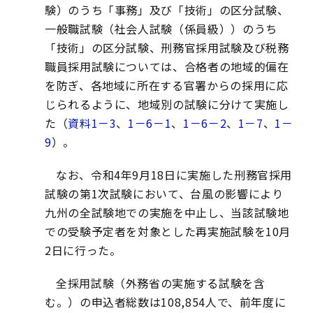
験）のうち「事務」及び「技術」の区分試験、
一般職試験（社会人試験（係員級））のうち
「技術」の区分試験、刑務官採用試験及び税務
職員採用試験については、合格者の地域的偏在
を防ぎ、各地域に所在する官署からの採用に応
じられるように、地域別の試験に分けて実施し
た（
資料1－3
、
1－6－1
、
1－6－2
、
1－7
、
1－
9
）。
なお、令和4年9月18日に実施した刑務官採用
試験の第1次試験において、台風の影響により
九州の全試験地での実施を中止し、当該試験地
での受験予定者を対象とした再実施試験を10月
2日に行った。
全採用試験（外務省の実施する試験を含
む。）の申込者総数は108,854人で、前年度に