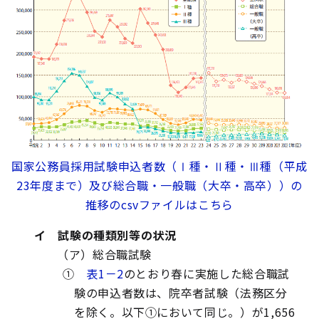
国家公務員採用試験申込者数（Ⅰ種・Ⅱ種・Ⅲ種（平成
23年度まで）及び総合職・一般職（大卒・高卒））の
推移のcsvファイルはこちら
イ 試験の種類別等の状況
（ア）総合職試験
①
表1－2
のとおり春に実施した総合職試
験の申込者数は、院卒者試験（法務区分
を除く。以下①において同じ。）が1,656